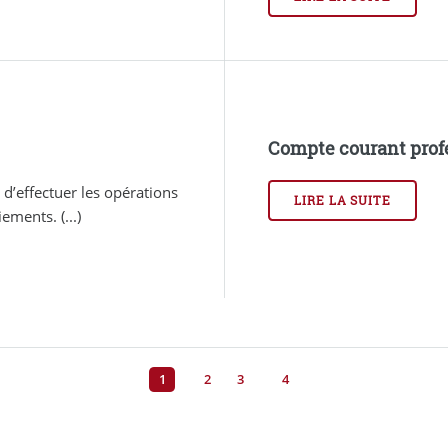
Compte courant prof
d’effectuer les opérations
LIRE LA SUITE
ements. (...)
1
2
3
4