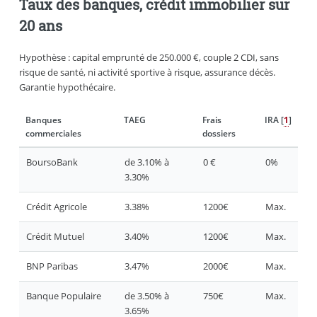
Taux des banques, crédit immobilier sur
20 ans
Hypothèse : capital emprunté de 250.000 €, couple 2 CDI, sans
risque de santé, ni activité sportive à risque, assurance décès.
Garantie hypothécaire.
Banques
TAEG
Frais
IRA
[
1
]
commerciales
dossiers
BoursoBank
de 3.10% à
0 €
0%
3.30%
Crédit Agricole
3.38%
1200€
Max.
Crédit Mutuel
3.40%
1200€
Max.
BNP Paribas
3.47%
2000€
Max.
Banque Populaire
de 3.50% à
750€
Max.
3.65%