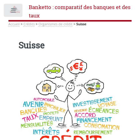
Banketto : comparatif des banques et des
Toggle
taux
Accueil
>
Crédits
>
Organismes de crédit
>
Suisse
Suisse