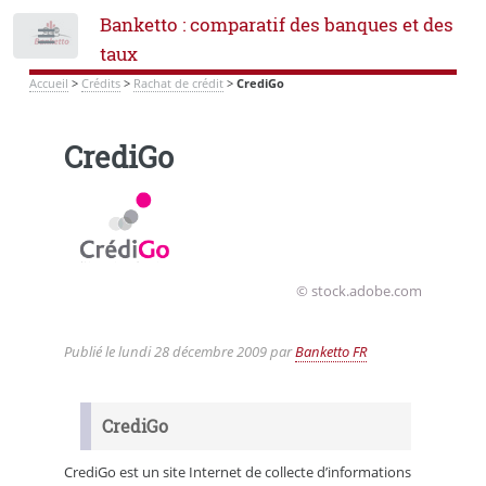
Banketto : comparatif des banques et des
Toggle
taux
Accueil
>
Crédits
>
Rachat de crédit
>
CrediGo
CrediGo
© stock.adobe.com
Publié le
lundi 28 décembre 2009
par
Banketto FR
CrediGo
CrediGo est un site Internet de collecte d’informations