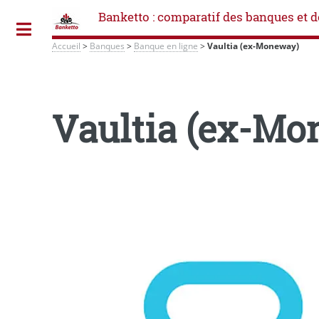
Banketto : comparatif des banques et d
Toggle
Accueil
>
Banques
>
Banque en ligne
>
Vaultia (ex-Moneway)
Vaultia (ex-Mo