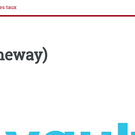
es taux
neway)