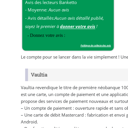
Avis des lecteurs
Banketto
- Moyenne:
Aucun avis
- Avis détaillés:
Aucun avis détaillé publié,
soyez le premier à
donner votre avis
!
Politique de collecte des avis
Le compte pour se lancer dans la vie simplement ! Une 
Vaultia
Vaultia revendique le titre de première néobanque 1
est une carte, un compte de paiement et une applicatio
propose des services de paiement nouveaux et surtout
–
Un compte de paiement : ouverture rapide et sans ob
–
Une carte de débit Mastercard : fabrication et envoi g
Android.