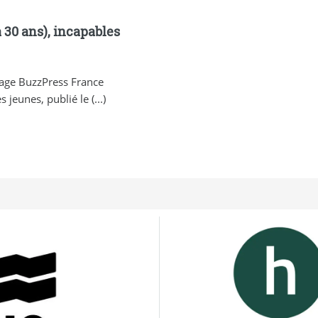
à 30 ans), incapables
age BuzzPress France
jeunes, publié le (...)