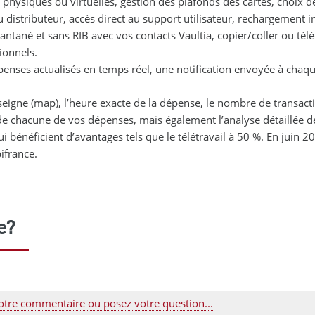
ysiques ou virtuelles, gestion des plafonds des cartes, choix de 
au distributeur, accès direct au support utilisateur, rechargement
tantané et sans RIB avec vos contacts Vaultia, copier/coller ou t
tionnels.
penses actualisés en temps réel, une notification envoyée à chaque
nseigne (map), l’heure exacte de la dépense, le nombre de transac
e de chacune de vos dépenses, mais également l’analyse détaillée d
ui bénéficient d’avantages tels que le télétravail à 50 %. En juin 
ifrance.
e?
otre commentaire ou posez votre question...