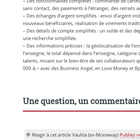
–
Des fonctionnalités complètes : commande de cartes ph
sans contact, des paiements à l’étranger, des retraits 
–
Des échanges d’argent simplifiés : envoi d’argent ins
nouveaux bénéficiaires, réalisation de virements tradi
–
Des détails de compte simplifiés : un solde et des dé
une recherche simplifiée.
–
Des informations précises : la géolocalisation de l’e
l’enseigne, le total dépensé dans l’enseigne, catégori
talents, misant sur le bien-être de ses collaborateurs q
000 â‚¬ avec des Business Angel, en Love Money et Bp
Une question, un commentair
💬 Réagir à cet article Vaultia (ex-Moneway)
Publiez v