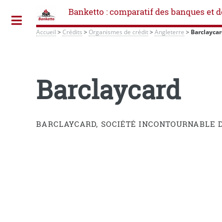
Banketto : comparatif des banques et d
Toggle
Accueil
>
Crédits
>
Organismes de crédit
>
Angleterre
>
Barclayca
Barclaycard
BARCLAYCARD, SOCIÉTÉ INCONTOURNABLE D