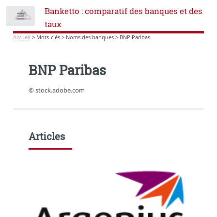
Banketto : comparatif des banques et des
Toggle
taux
Accueil
>
Mots-clés
>
Noms des banques
>
BNP Paribas
BNP Paribas
© stock.adobe.com
Articles