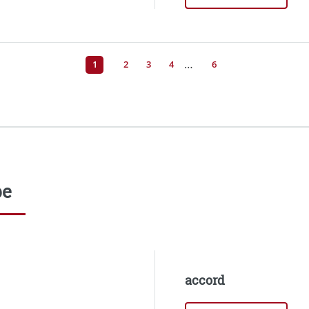
…
1
2
3
4
6
pe
accord