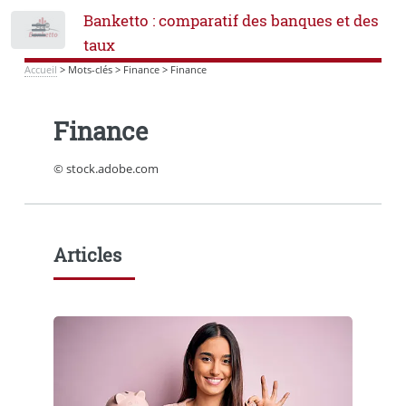
Banketto : comparatif des banques et des
Toggle
taux
Accueil
>
Mots-clés
>
Finance
>
Finance
Finance
© stock.adobe.com
Articles