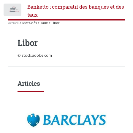
Banketto : comparatif des banques et des
Toggle
taux
Accueil
>
Mots-clés
>
Taux
>
Libor
Libor
© stock.adobe.com
Articles