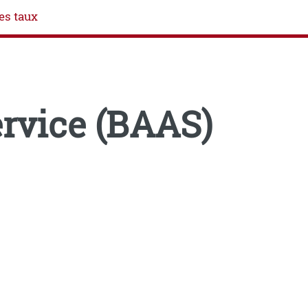
es taux
ervice (BAAS)