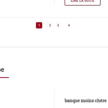
LIRE LA SUITE
1
2
3
4
pe
banque moins chère