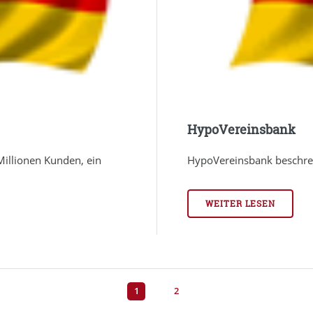
HypoVereinsbank
Millionen Kunden, ein
HypoVereinsbank beschreib
.
WEITER LESEN
1
2