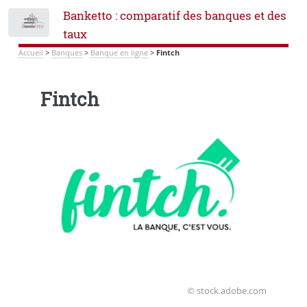
Banketto : comparatif des banques et des
Toggle
taux
Accueil
>
Banques
>
Banque en ligne
>
Fintch
Fintch
© stock.adobe.com