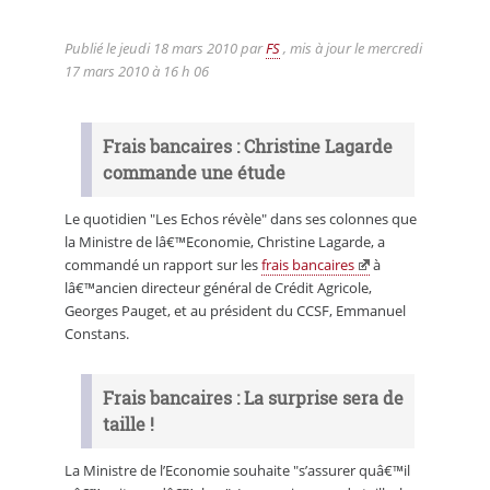
Publié le
jeudi 18 mars 2010
par
FS
, mis à jour le
mercredi
17 mars 2010 à 16 h 06
Frais bancaires : Christine Lagarde
commande une étude
Le quotidien "Les Echos révèle" dans ses colonnes que
la Ministre de lâ€™Economie, Christine Lagarde, a
commandé un rapport sur les
frais bancaires
à
lâ€™ancien directeur général de Crédit Agricole,
Georges Pauget, et au président du CCSF, Emmanuel
Constans.
Frais bancaires : La surprise sera de
taille !
La Ministre de l’Economie souhaite "s’assurer quâ€™il