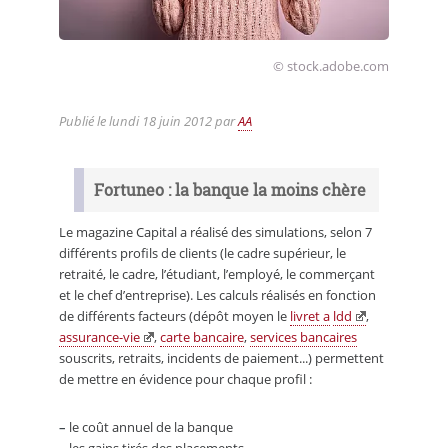
© stock.adobe.com
Publié le
lundi 18 juin 2012
par
AA
Fortuneo : la banque la moins chère
Le magazine Capital a réalisé des simulations, selon 7
différents profils de clients (le cadre supérieur, le
retraité, le cadre, l’étudiant, l’employé, le commerçant
et le chef d’entreprise). Les calculs réalisés en fonction
de différents facteurs (dépôt moyen le
livret a
ldd
,
assurance-vie
,
carte bancaire
,
services bancaires
souscrits, retraits, incidents de paiement...) permettent
de mettre en évidence pour chaque profil :
–
le coût annuel de la banque
–
les gains tirés des placements