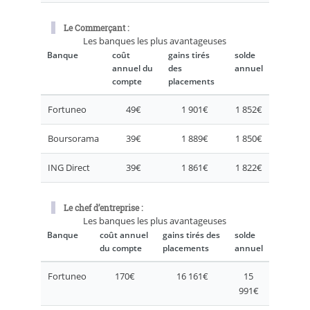
Le Commerçant :
Les banques les plus avantageuses
Banque
coût
gains tirés
solde
annuel du
des
annuel
compte
placements
Fortuneo
49€
1 901€
1 852€
Boursorama
39€
1 889€
1 850€
ING Direct
39€
1 861€
1 822€
Le chef d’entreprise :
Les banques les plus avantageuses
Banque
coût annuel
gains tirés des
solde
du compte
placements
annuel
Fortuneo
170€
16 161€
15
991€