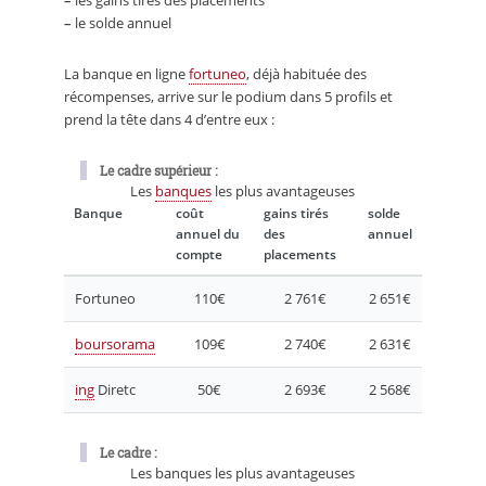
–
le solde annuel
La banque en ligne
fortuneo
, déjà habituée des
récompenses, arrive sur le podium dans 5 profils et
prend la tête dans 4 d’entre eux :
Le cadre supérieur :
Les
banques
les plus avantageuses
Banque
coût
gains tirés
solde
annuel du
des
annuel
compte
placements
Fortuneo
110€
2 761€
2 651€
boursorama
109€
2 740€
2 631€
ing
Diretc
50€
2 693€
2 568€
Le cadre :
Les banques les plus avantageuses