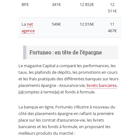
BPE
341€
12 852€
12
511€
La
net
549€
12 016€
11
agence
467€
Fortuneo : en tête de l’épargne
Le magazine Capital a comparé les performances, les
taux, les plafonds de dépôts, les promotions en cours
et les frais pratiqués des différentes banques sur leurs
placements épargne : Assurance-vie,
livrets bancaires
,
[a[comptes à terme]a] et fonds à formule.
La banque en ligne, Fortunéo s’illustre à nouveau du
côté des placements épargne en raflant la première
place sur les contrat d’assurance-vie, les livrets
bancaires et les fonds à formule, en proposant les
meilleurs produits du marché :