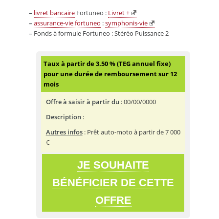
–
livret bancaire
Fortuneo :
Livret +
–
assurance-vie fortuneo
:
symphonis-vie
–
Fonds à formule Fortuneo : Stéréo Puissance 2
Taux à partir de 3.50 % (TEG annuel fixe)
pour une durée de remboursement sur 12
mois
Offre à saisir à partir du
:
00/00/0000
Description
:
Autres infos
: Prêt auto-moto à partir de 7 000
€
JE SOUHAITE
BÉNÉFICIER DE CETTE
OFFRE