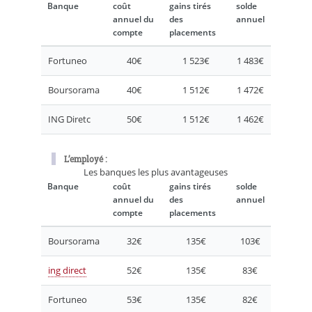
Banque
coût
gains tirés
solde
annuel du
des
annuel
compte
placements
Fortuneo
40€
1 523€
1 483€
Boursorama
40€
1 512€
1 472€
ING Diretc
50€
1 512€
1 462€
L’employé :
Les banques les plus avantageuses
Banque
coût
gains tirés
solde
annuel du
des
annuel
compte
placements
Boursorama
32€
135€
103€
ing direct
52€
135€
83€
Fortuneo
53€
135€
82€