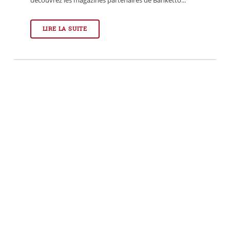
découvrez les magazines partenaires de Banketto...
LIRE LA SUITE