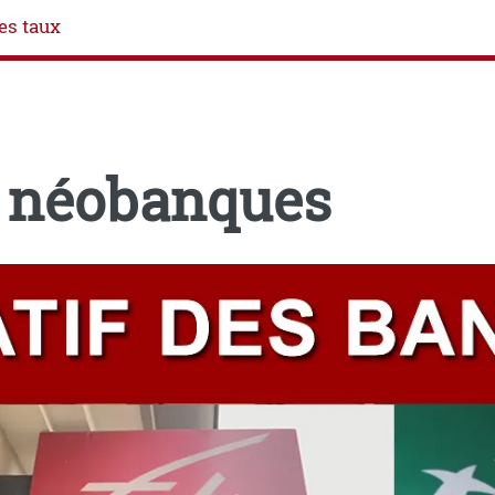
es taux
s néobanques