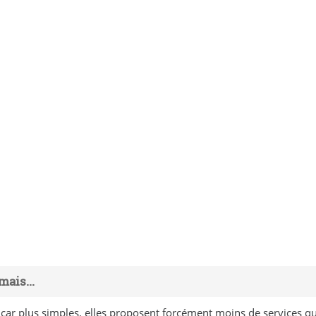
mais...
, car plus simples, elles proposent forcément moins de services q