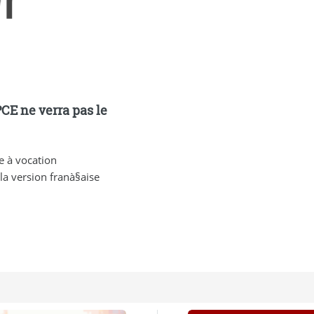
CE ne verra pas le
e à vocation
la version franà§aise