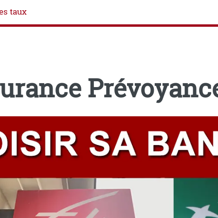
es taux
surance Prévoyanc