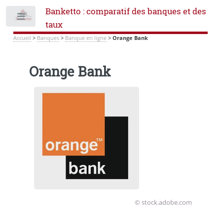
Banketto : comparatif des banques et des
Toggle
taux
Accueil
>
Banques
>
Banque en ligne
>
Orange Bank
Orange Bank
© stock.adobe.com