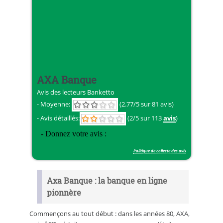
AXA Banque
Avis des lecteurs
Banketto
- Moyenne:
(
2.77
/
5
sur 81 avis)
- Avis détaillés:
(2/5 sur 113
avis
)
Politique de collecte des avis
Axa Banque : la banque en ligne
pionnère
Commençons au tout début : dans les années 80, AXA,