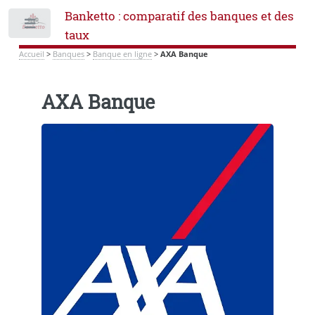
Banketto : comparatif des banques et des
Toggle
taux
Accueil
>
Banques
>
Banque en ligne
>
AXA Banque
AXA Banque