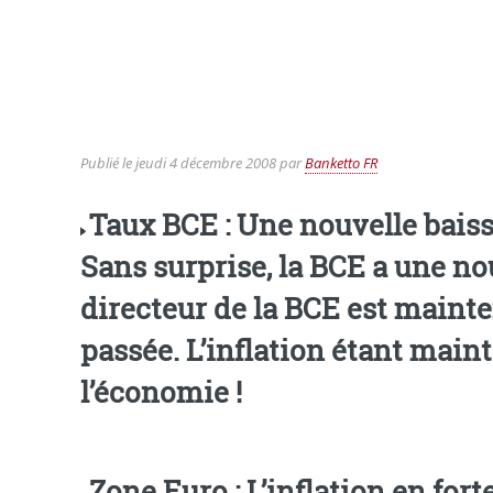
Publié le
jeudi 4 décembre 2008
par
Banketto FR
Taux BCE : Une nouvelle baisse
Sans surprise, la BCE a une nou
directeur de la BCE est mainte
passée. L’inflation étant maintenant en forte baisse dans la zone euro, il est temps de soutenir
l’économie !
Zone Euro : L’inflation en fort