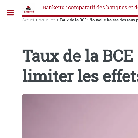
Banketto : comparatif des banques et d
Toggle
Accueil
>
Actualités
>
Taux de la BCE : Nouvelle baisse des taux pou
Taux de la BCE 
limiter les effe