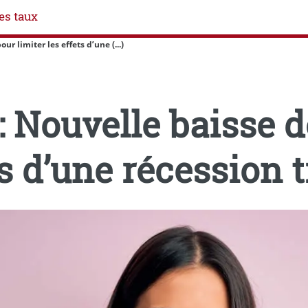
es taux
r limiter les effets d’une (...)
: Nouvelle baisse 
ts d’une récession t