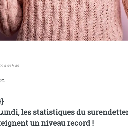
09 à 09 h 46
se.
}}
Lundi, les statistiques du surendet
tteignent un niveau record !