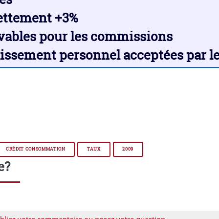
dettement +3%
evables pour les commissions
lissement personnel acceptées par le
CRÉDIT CONSOMMATION
TAUX
2009
e?
bliez votre commentaire ou posez votre question...