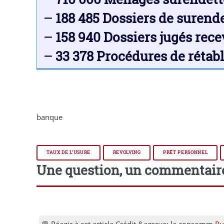
–
188 485 Dossiers de suren
–
158 940 Dossiers jugés rec
–
33 378 Procédures de rétab
banque
TAUX DE L’USURE
REVOLVING
PRÊT PERSONNEL
Une question, un commentair
💬 Réagir à cet article Crédit &agrave; la consomm
Pu