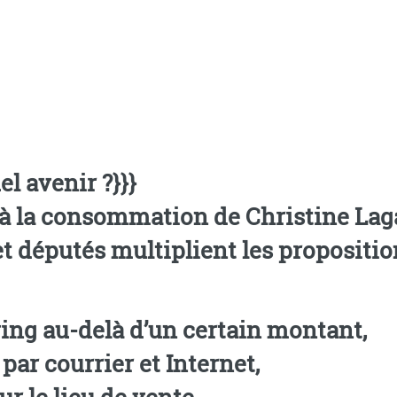
l avenir ?}}}
 à la consommation de Christine Laga
 et députés multiplient les proposit
ving au-delà d’un certain montant,
Interdiction du démarchage par courrier et Internet,
ur le lieu de vente,