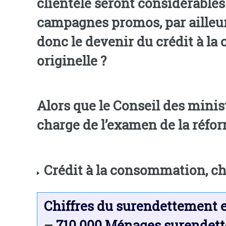
clientèle seront considérables. Rappelons que la conquête client à 16 % d’intérêts finance 
campagnes promos, par ailleurs 
donc le devenir du crédit à l
originelle ?
Alors que le Conseil des minis
Crédit à la consommation, chi
Chiffres du surendettement e
–
710 000 Ménages surendet