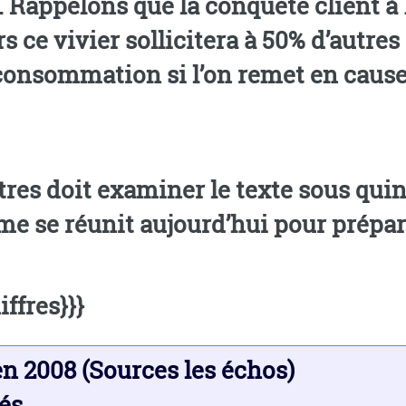
les
ce vivier sollicitera à 50% d’autres c
a consommation si l’on remet en caus
tres doit examiner le texte sous quin
charge de l’examen de la réforme se
ffres}}}
n 2008 (Sources les échos)
tés