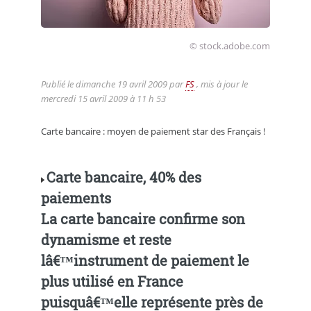
© stock.adobe.com
Publié le
dimanche 19 avril 2009
par
FS
, mis à jour le
mercredi 15 avril 2009 à 11 h 53
Carte bancaire : moyen de paiement star des Français !
Carte bancaire, 40% des
paiements
La carte bancaire confirme son
dynamisme et reste
lâ€™instrument de paiement le
plus utilisé en France
puisquâ€™elle représente près de