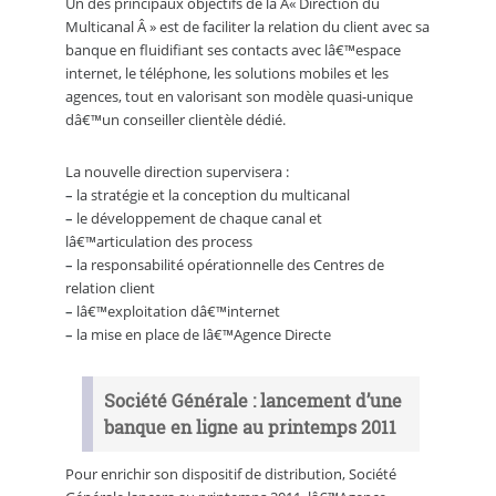
Un des principaux objectifs de la Â« Direction du
Multicanal Â » est de faciliter la relation du client avec sa
banque en fluidifiant ses contacts avec lâ€™espace
internet, le téléphone, les solutions mobiles et les
agences, tout en valorisant son modèle quasi-unique
dâ€™un conseiller clientèle dédié.
La nouvelle direction supervisera :
–
la stratégie et la conception du multicanal
–
le développement de chaque canal et
lâ€™articulation des process
–
la responsabilité opérationnelle des Centres de
relation client
–
lâ€™exploitation dâ€™internet
–
la mise en place de lâ€™Agence Directe
Société Générale : lancement d’une
banque en ligne au printemps 2011
Pour enrichir son dispositif de distribution, Société