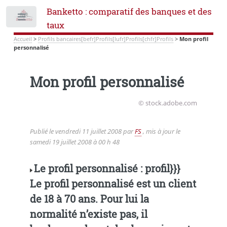
Banketto : comparatif des banques et des
Toggle
taux
Accueil
>
Profils bancaires[befr]Profils[lufr]Profils[chfr]Profils
>
Mon profil
personnalisé
Mon profil personnalisé
© stock.adobe.com
Publié le
vendredi 11 juillet 2008
par
FS
, mis à jour le
samedi 19 juillet 2008 à 00 h 48
Le profil personnalisé : profil}}}
Le profil personnalisé est un client
de 18 à 70 ans. Pour lui la
normalité n’existe pas, il