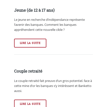
Jeune (de 12 à 17 ans)
Le jeune en recherche d’indépendance représente
l’avenir des banques. Comment les banques
appréhendent cette nouvelle cible ?
LIRE LA SUITE
Couple retraité
Le couple retraité fait preuve d’un gros potentiel. face à
cette mine d’or les banques s’y intérèssent et Banketto
aussi.
LIRE LA SUITE