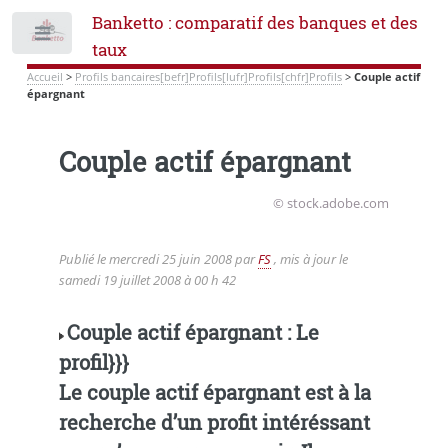
Banketto : comparatif des banques et des
Toggle
taux
Accueil
>
Profils bancaires[befr]Profils[lufr]Profils[chfr]Profils
>
Couple actif
épargnant
Couple actif épargnant
© stock.adobe.com
Publié le
mercredi 25 juin 2008
par
FS
, mis à jour le
samedi 19 juillet 2008 à 00 h 42
Couple actif épargnant : Le
profil}}}
Le couple actif épargnant est à la
recherche d’un profit intéréssant