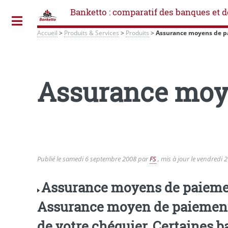
Banketto : comparatif des banques et d
Toggle
Accueil
>
Produits & Services
>
Produits
>
Assurance moyens de 
Assurance moy
Publié le
samedi 6 septembre 2008
par
FS
, mis à jour le
vendredi 2
Assurance moyens de paiement
Assurance moyen de paiement v
de votre chéquier. Certaines 