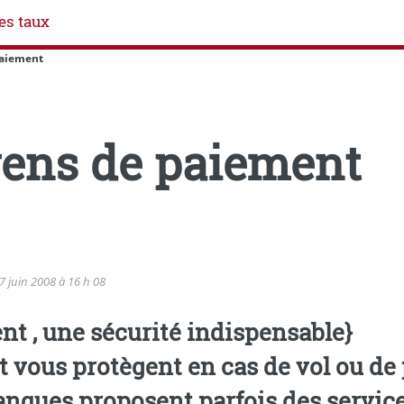
es taux
paiement
ens de paiement
7 juin 2008 à 16 h 08
 , une sécurité indispensable}
ous protègent en cas de vol ou de p
banques proposent parfois des servic