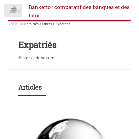
Banketto : comparatif des banques et des
Toggle
taux
Accueil
>
Mots-clés
>
Offres
>
Expatriés
Expatriés
© stock.adobe.com
Articles