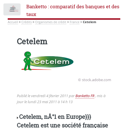
Banketto : comparatif des banques et des
Toggle
taux
Accueil
>
Crédits
>
Organismes de crédit
>
France
>
Cetelem
Cetelem
© stock.adobe.com
Publié le
vendredi 4 février 2011
par
Banketto FR
, mis à
jour le
lundi 23 mai 2011 à 14 h 13
Cetelem, nÂ°1 en Europe}}}
Cetelem est une société française