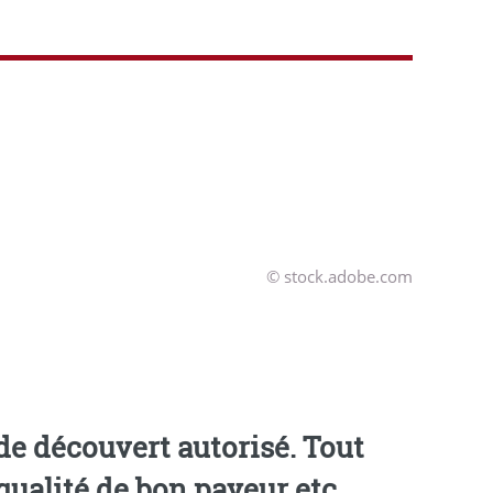
© stock.adobe.com
% de
découvert autorisé
. Tout
ualité de bon payeur etc ....