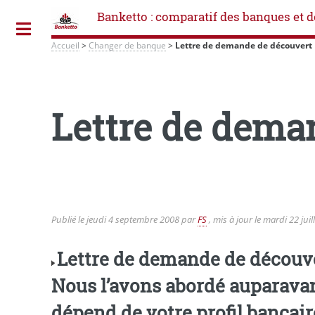
Banketto : comparatif des banques et d
Toggle
Accueil
>
Changer de banque
>
Lettre de demande de découvert
Lettre de dema
Publié le
jeudi 4 septembre 2008
par
FS
, mis à jour le
mardi 22 juil
Lettre de demande de découve
Nous l’avons 
dépend de votre profil bancaire,