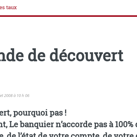
es taux
nde de découvert
let 2008 à 10 h 06
rt, pourquoi pas !
abordé auparavant, Le banquier n’accorde pas à 100
 de l’état de votre compte, de votre q