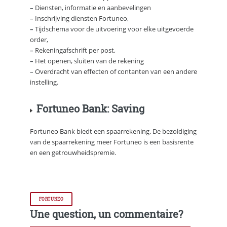
–
Diensten, informatie en aanbevelingen
–
Inschrijving diensten Fortuneo,
–
Tijdschema voor de uitvoering voor elke uitgevoerde
order,
–
Rekeningafschrift per post,
–
Het openen, sluiten van de rekening
–
Overdracht van effecten of contanten van een andere
instelling.
Fortuneo Bank: Saving
Fortuneo Bank biedt een spaarrekening. De bezoldiging
van de spaarrekening meer Fortuneo is een basisrente
en een getrouwheidspremie.
FORTUNEO
Une question, un commentaire?