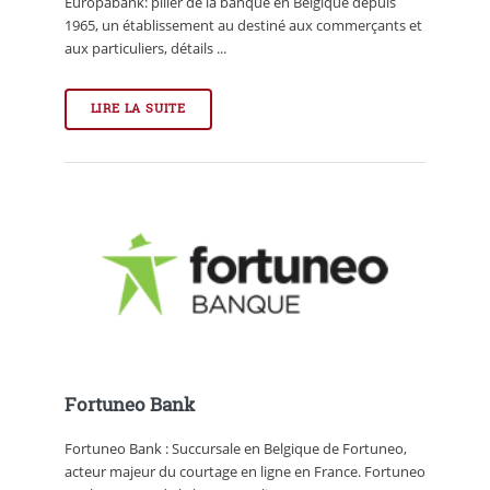
Europabank: pilier de la banque en Belgique depuis
1965, un établissement au destiné aux commerçants et
aux particuliers, détails ...
LIRE LA SUITE
Fortuneo Bank
Fortuneo Bank : Succursale en Belgique de Fortuneo,
acteur majeur du courtage en ligne en France. Fortuneo