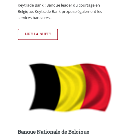
Keytrade Bank : Banque leader du courtage en
Belgique. Keytrade Bank propose également les
services bancaires...
LIRE LA SUITE
Banque Nationale de Belgique