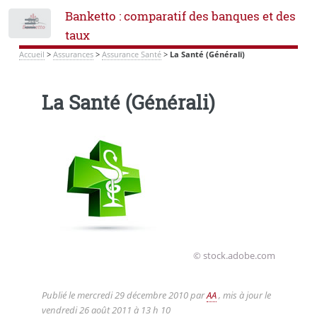
Banketto : comparatif des banques et des
Toggle
taux
Accueil
>
Assurances
>
Assurance Santé
>
La Santé (Générali)
La Santé (Générali)
© stock.adobe.com
Publié le
mercredi 29 décembre 2010
par
AA
, mis à jour le
vendredi 26 août 2011 à 13 h 10