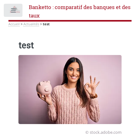
Banketto : comparatif des banques et des
Toggle
taux
Accueil
>
Actualités
>
test
test
© stock.adobe.com