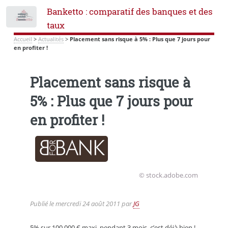
Banketto : comparatif des banques et des
Toggle
taux
Accueil
>
Actualités
>
Placement sans risque à 5% : Plus que 7 jours pour
en profiter !
Placement sans risque à
5% : Plus que 7 jours pour
en profiter !
© stock.adobe.com
Publié le
mercredi 24 août 2011
par
JG
5% sur 100 000 € maxi, pendant 3 mois, c’est déjà bien !