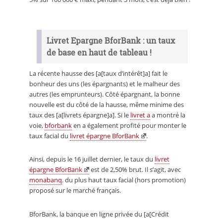
Livret Epargne BforBank : un taux
de base en haut de tableau !
La récente hausse des [a[taux d’intérêt]a] fait le
bonheur des uns (les épargnants) et le malheur des
autres (les emprunteurs). Côté épargnant, la bonne
nouvelle est du côté de la hausse, même minime des
taux des [a[livrets épargne]a]. Si le
livret a
a montré la
voie,
bforbank
en a également profité pour monter le
taux facial du
livret épargne BforBank
.
Ainsi, depuis le 16 juillet dernier, le taux du
livret
épargne BforBank
est de 2,50% brut. Il s’agit, avec
monabanq
. du plus haut taux facial (hors promotion)
proposé sur le marché français.
BforBank, la banque en ligne privée du [a[Crédit