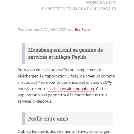
MONABANQ ©
BANKETTO.FR/MONABANQ/PAYLIB
Publié le
mardi 27 juillet 2021
par
Banketto
Monabanq enrichit sa gamme de
services et intègre Paylib
Pour y accéder, il vous suffit tout simplement de
télécharger lâ€™application Lifpay, de créer un compte
si vous nâ€™en détenez pas encore et ensuite dâ€™y
enregistrer votre
carte bancaire
monabanq
. Cette
application vous permettra dâ€™accéder aux trois
services ci-dessous.
Paylib entre amis
Oubliez les soucis des virements ! Envoyez de l’argent