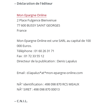
–
Déclaration de l’éditeur
Mon Epargne Online
2 Place Fulgence Bienvenue
77 600 BUSSY SAINT GEORGES
France
Mon Epargne Online est une SARL au capital de 100
000 Euros.
Téléphone : 01 60 26 31 71
Fax : 01 72 33 55 12
Directeur de la publication : Denis Lapalus
Email : d.lapalus*at*mon-epargne-online.com
NÂ° identification : 498 098 870 RCS MEAUX
NÂ° SIRET : 498 098 870 00013
–
C.N.I.L.