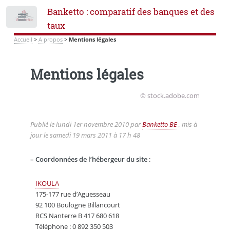
Banketto : comparatif des banques et des
Toggle
taux
Accueil
>
A propos
>
Mentions légales
Mentions légales
© stock.adobe.com
Publié le
lundi 1er novembre 2010
par
Banketto BE
, mis à
jour le
samedi 19 mars 2011 à 17 h 48
–
Coordonnées de l’hébergeur du site
:
IKOULA
175-177 rue d’Aguesseau
92 100 Boulogne Billancourt
RCS Nanterre B 417 680 618
Téléphone : 0 892 350 503