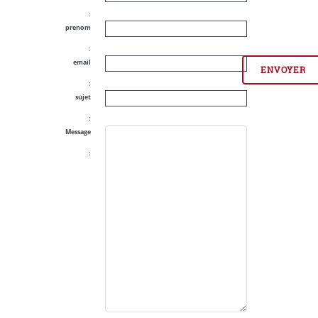
:
prenom
:
email
:
sujet
:
Message
: