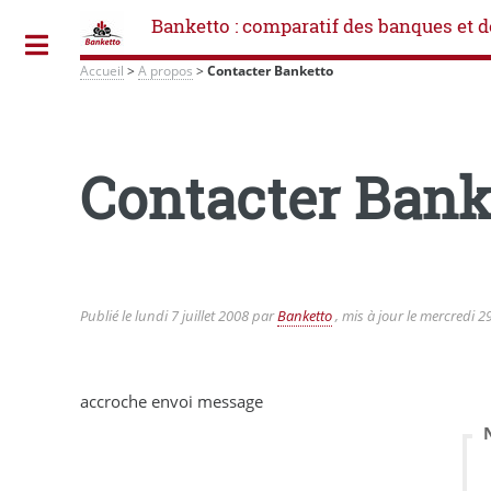
Banketto : comparatif des banques et d
Toggle
Accueil
>
A propos
>
Contacter Banketto
Contacter Bank
Publié le
lundi 7 juillet 2008
par
Banketto
, mis à jour le
mercredi 29
accroche envoi message