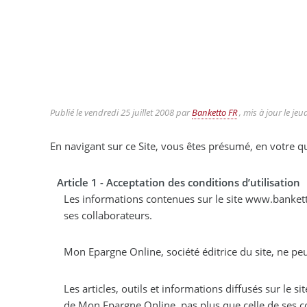
Publié le
vendredi 25 juillet 2008
par
Banketto FR
, mis à jour le
jeu
En navigant sur ce Site, vous êtes présumé, en votre qua
Article 1 - Acceptation des conditions d’utilisation
Les informations contenues sur le site www.banketto.fr sont issues des meilleures sources et ne sauraient engager la responsabilité de l’éditeur, pas plu
ses collaborateurs.
Mon Epargne Online, société éditrice du site, ne pe
Les articles, outils et informations diffusés sur le site www.banketto.fr sont donnés à titre indicatif uniquement et ne saur
de Mon Epargne Online, pas plus que celle 