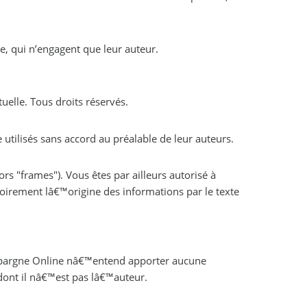
recueillis sur ce présent site, qui n’engagent que leur auteur.
tuelle. Tous droits réservés.
outils de simulation, et outils de gestion) diffusés sur ce site ne peuvent être utilisés sans accord au préalable de leur auteurs.
ors "frames"). Vous êtes par ailleurs autorisé à
oirement lâ€™origine des informations par le texte
 Epargne Online nâ€™entend apporter aucune
dont il nâ€™est pas lâ€™auteur.