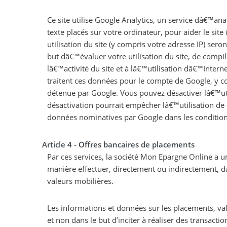
Ce site utilise Google Analytics, un service dâ€™anal
texte placés sur votre ordinateur, pour aider le site
utilisation du site (y compris votre adresse IP) ser
but dâ€™évaluer votre utilisation du site, de compil
lâ€™activité du site et à lâ€™utilisation dâ€™Inter
traitent ces données pour le compte de Google, y 
détenue par Google. Vous pouvez désactiver lâ€™uti
désactivation pourrait empêcher lâ€™utilisation de c
données nominatives par Google dans les conditions 
Article 4 - Offres bancaires de placements
Par ces services, la société Mon Epargne Online a u
manière effectuer, directement ou indirectement, 
valeurs mobilières.
Les informations et données sur les placements, val
et non dans le but d’inciter à réaliser des transactio