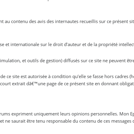
Mon Epargne online n’apporte aucune garantie quant au contenu des avis des internautes 
se et internationale sur le droit d’auteur et de la propriété intellec
Les documents (textes, photos, schémas, 
e ce site est autorisée à condition qu’elle se fasse hors cadres (h
ourt extrait dâ€™une page de ce présent site en donnant obligat
 forums expriment uniquement leurs opinions personnelles. Mon
t ne saurait être tenu responsable du contenu de ces messages 