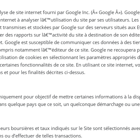
yse de site internet fourni par Google Inc. (Â« Google Â»). Google A
 internet à analyser lâ€™utilisation du site par ses utilisateurs. 
ont transmises et stockées par Google sur des serveurs situés aux E
er des rapports sur lâ€™activité du site à destination de son édite
net. Google est susceptible de communiquer ces données à des tier
compris notamment lâ€™éditeur de ce site. Google ne recoupera p
lisation de cookies en sélectionnant les paramètres appropriés d
ertaines fonctionnalités de ce site. En utilisant ce site internet
et pour les finalités décrites ci-dessus.
niquement pour objectif de mettre certaines informations à la di
dans quelque pays que ce soit, un quelconque démarchage ou une
eurs boursières et taux indiqués sur le Site sont sélectionnés ave
ns ou d’effectuer de telles transactions.